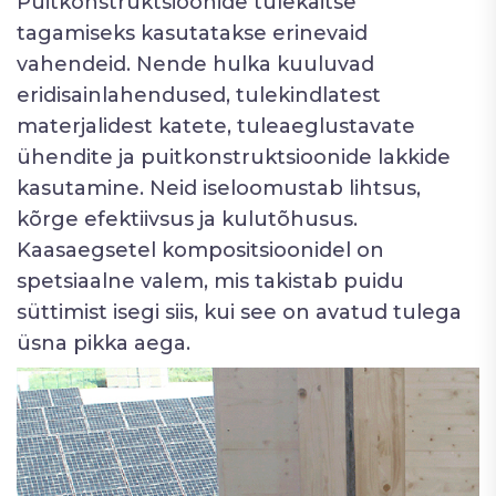
Puitkonstruktsioonide tulekaitse
tagamiseks kasutatakse erinevaid
vahendeid. Nende hulka kuuluvad
eridisainlahendused, tulekindlatest
materjalidest katete, tuleaeglustavate
ühendite ja puitkonstruktsioonide lakkide
kasutamine. Neid iseloomustab lihtsus,
kõrge efektiivsus ja kulutõhusus.
Kaasaegsetel kompositsioonidel on
spetsiaalne valem, mis takistab puidu
süttimist isegi siis, kui see on avatud tulega
üsna pikka aega.